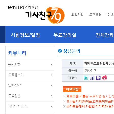
회원가입
l
고객센터
l
이벤
시험정보/일정
무료강의실
전체강좌
상담문의
커뮤니티
제 목
가장 빠르고 정확한 2
공지사항
글쓴이
기사친구
교육생수기
글공유
일반상담
교육질문
가답안서비스