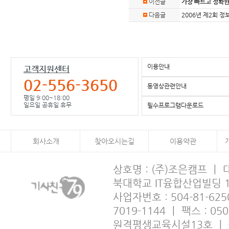
이전글
가장 빠르고 정확한
다음글
2006년 제2회 
이용안내
고객지원센터
02-556-3650
동영상관련안내
평일 9:00~18:00
일요일 공휴일 휴무
필수프로그램다운로드
회사소개
찾아오시는길
이용약관
상호명 : (주)조은캠프 ㅣ
북대학교 IT융합산업빌딩 
사업자번호 : 504-81-6250
7019-1144 ㅣ 팩스 : 05
원격평생교육시설13호 ㅣ 출판사