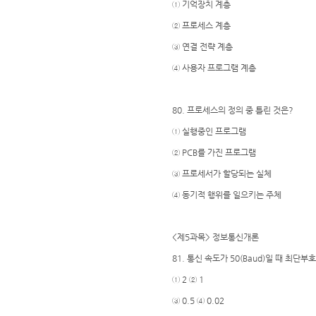
① 기억장치 계층
② 프로세스 계층
③ 연결 전략 계층
④ 사용자 프로그램 계층
80. 프로세스의 정의 중 틀린 것은?
① 실행중인 프로그램
② PCB를 가진 프로그램
③ 프로세서가 할당되는 실체
④ 동기적 행위를 일으키는 주체
<제5과목> 정보통신개론
81. 통신 속도가 50(Baud)일 때 최단부
① 2 ② 1
③ 0.5 ④ 0.02