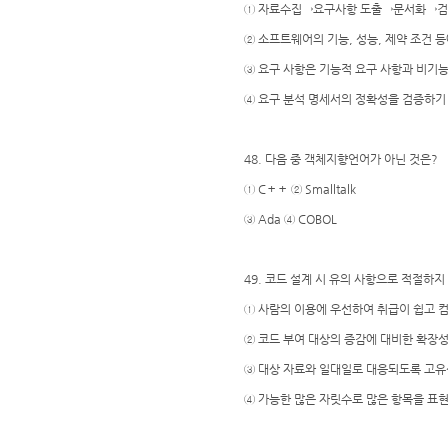
① 자료수집→요구사항 도출→문서화→검
② 소프트웨어의 기능, 성능, 제약 조건 
③ 요구 사항은 기능적 요구 사항과 비기능
④ 요구 분석 명세서의 정확성을 검증하기
48. 다음 중 객체지향언어가 아닌 것은?
① C＋＋ ② Smalltalk
③ Ada ④ COBOL
49. 코드 설계 시 유의 사항으로 적절하지
① 사람의 이용에 우선하여 취급이 쉽고 
② 코드 부여 대상의 증감에 대비한 확장성
③ 대상 자료와 일대일로 대응되도록 고유
④ 가능한 많은 자릿수로 많은 항목을 표현