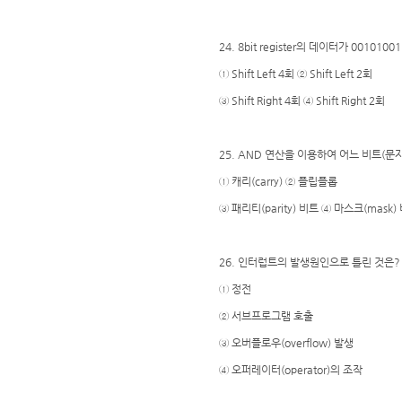
24. 8bit register의 데이터가 001
① Shift Left 4회 ② Shift Left 2회
③ Shift Right 4회 ④ Shift Right 2회
25. AND 연산을 이용하여 어느 비트(문
① 캐리(carry) ② 플립플롭
③ 패리티(parity) 비트 ④ 마스크(mask)
26. 인터럽트의 발생원인으로 틀린 것은?
① 정전
② 서브프로그램 호출
③ 오버플로우(overflow) 발생
④ 오퍼레이터(operator)의 조작