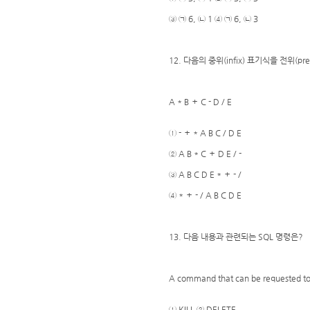
③ ㉠ 6, ㉡ 1 ④ ㉠ 6, ㉡ 3
12. 다음의 중위(infix) 표기식을 전위(p
A * B ＋ C - D / E
① - ＋ * A B C / D E
② A B * C ＋ D E / -
③ A B C D E * ＋ - /
④ * ＋ - / A B C D E
13. 다음 내용과 관련되는 SQL 명령은?
A command that can be requested to 
① KILL ② DELETE