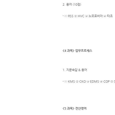
2. 용어 (10점)
- ① RSS ② HVC ③ 노모포비아 ④ 타조
<4 과목> 업무프로세스
1. 지문속답 & 용어
- ① KMS ② CKO ③ EDMS ④ COP ⑤
<5 과목> 전산영어