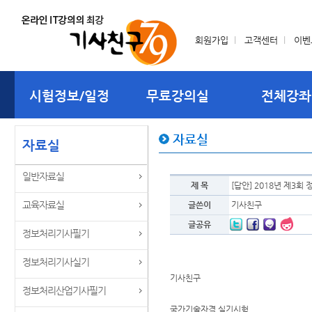
회원가입
l
고객센터
l
이벤
시험정보/일정
무료강의실
전체강좌
자료실
자료실
일반자료실
제 목
[답안] 2018년 제3
교육자료실
글쓴이
기사친구
글공유
정보처리기사필기
정보처리기사실기
기사친구
정보처리산업기사필기
국가기술자격 실기시험