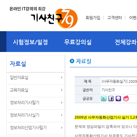
회원가입
l
고객센터
l
이벤
시험정보/일정
무료강의실
전체강좌
자료실
자료실
일반자료실
제 목
[사무자동화실기] 2009
교육자료실
글쓴이
기사친구
글공유
정보처리기사필기
정보처리기사실기
2009년 사무자동화산업기사 실기 1,2
문제와 정답파일이 압축되어 있으니 다
정보처리산업기사필기
사무자동화산업기사 자격증도
기사친구