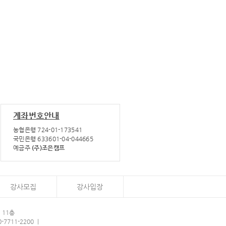
계좌번호안내
농협은행 724-01-173541
국민은행 633601-04-044665
예금주
(주)조은캠프
강사모집
강사입장
 11층
0-7711-2200 ㅣ