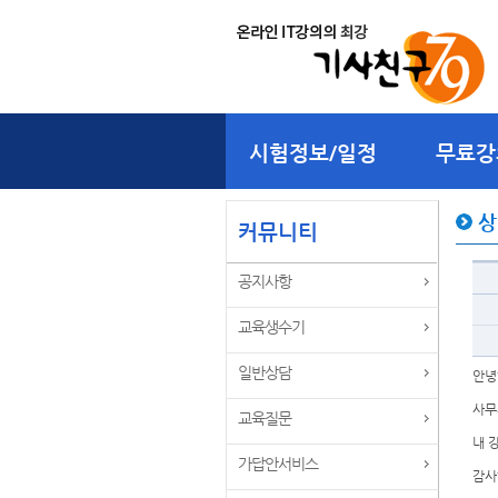
시험정보/일정
무료강
상
커뮤니티
공지사항
교육생수기
일반상담
안녕
사무
교육질문
내 
가답안서비스
감사