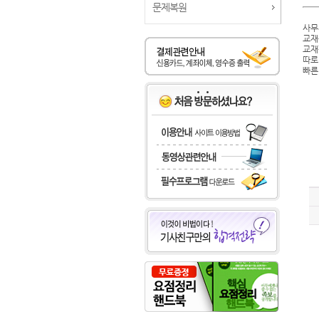
문제복원
사무
교재
교재
따로
빠른